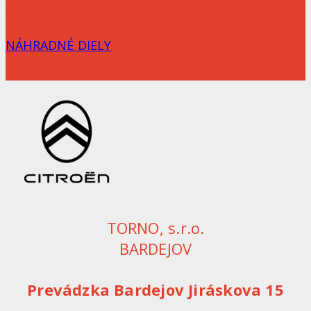
CENOVÁ PONUKA
NÁHRADNÉ DIELY
TORNO, s.r.o.
BARDEJOV
Prevádzka Bardejov Jiráskova 15