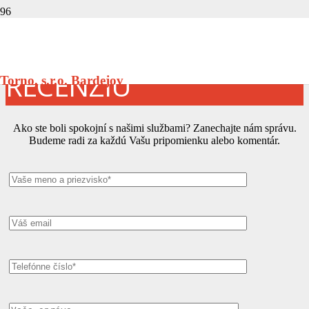
ZANECHAJTE NÁM
RECENZIU
Torno, s.r.o. Bardejov
Ako ste boli spokojní s našimi službami? Zanechajte nám správu.
Budeme radi za každú Vašu pripomienku alebo komentár.