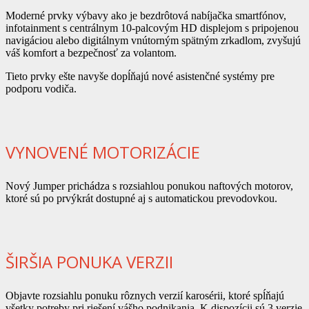
Moderné prvky výbavy ako je bezdrôtová nabíjačka smartfónov,
infotainment s centrálnym 10-palcovým HD displejom s pripojenou
navigáciou alebo digitálnym vnútorným spätným zrkadlom, zvyšujú
váš komfort a bezpečnosť za volantom.
Tieto prvky ešte navyše dopĺňajú nové asistenčné systémy pre
podporu vodiča.
VYNOVENÉ MOTORIZÁCIE
Nový Jumper prichádza s rozsiahlou ponukou naftových motorov,
ktoré sú po prvýkrát dostupné aj s automatickou prevodovkou.
ŠIRŠIA PONUKA VERZII
Objavte rozsiahlu ponuku rôznych verzií karosérii, ktoré spĺňajú
všetky potreby pri riešení vášho podnikania. K dispozícii sú 3 verzie